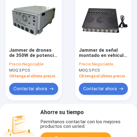
Jammer de drones
Jammer de señal
de 350W de potencia
montado en vehículo
de salida y 1000m de
de 80W y 8 bandas
Precio:
Negociable
Precio:
Negociable
alcance para
con alcance de 80m
MOQ:
3 PCS
MOQ:
5 PCS
operación continua
para seguridad
en climas cálidos
penitenciaria
Obtenga el último precio
Obtenga el último precio
Contactar ahora
Contactar ahora
Ahorre su tiempo
Permítanos contactar con los mejores
productos con usted.