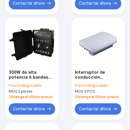
Contactar ahora
Contactar ahora
300W de alta
Interruptor de
potencia 6 bandas
conducción
portátil montado en
impermeable
Precio:
Negociable
Precio:
Negociable
el vehículo jammer
montado en vehículo
MOQ:
2 piezas
MOQ:
5 PCS
de señal RF
con 7 bandas y
bloqueador para la
alcance de
Obtenga el último precio
Obtenga el último precio
seguridad
interferencia de 100
m
Contactar ahora
Contactar ahora