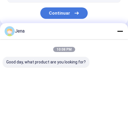
emisión remota de la señal del coche
Continuar
molde de la emisión de la señal 5G
aumentador de presión móvil de la señal
Jena
Nuestras Categorías
10:08 PM
Good day, what product are you looking for?
Emisión de la señal
Emisión de la señal
módulo de
del teléfono móvil
del teléfono celular
interferencia a
drones
Inicio
Mapa del
Contactar
Desktop
Sitio
Ahora
Site
Mapa del Sitio
Política de privacidad