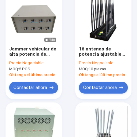
Jammer vehicular de
16 antenas de
alta potencia de
potencia ajustable
120W con 8 bandas y
vehículo montado
Precio:
Negociable
Precio:
Negociable
alcance de 100m
localizador de red
MOQ:
5 PCS
MOQ:
10 piezas
para prisiones y
móvil bloqueador de
centros de
señal jammer con 1
Obtenga el último precio
Obtenga el último precio
entrenamiento
año de garantía
Contactar ahora
Contactar ahora
Inicio
Productos
Los vídeos