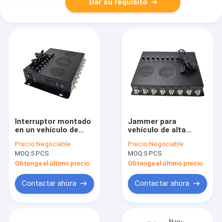
Dar su requisito
Interruptor montado
Jammer para
en un vehículo de
vehículo de alta
largo alcance de 80
potencia de 80W
Precio:
Negociable
Precio:
Negociable
m con ventiladores
negro con 8 bandas
MOQ:
5 PCS
MOQ:
5 PCS
de 80 vatios y
ajustables y alcance
ventiladores de
de hasta 80m
Obtenga el último precio
Obtenga el último precio
refrigeración
Contactar ahora
Contactar ahora