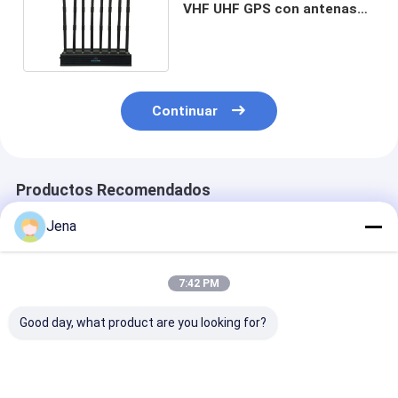
VHF UHF GPS con antenas
omnidireccionales y
potencia de salida de 19W
Continuar
Productos Recomendados
Jena
7:42 PM
Good day, what product are you looking for?
28 canales 28W
30 vatios 12 bandas
Interruptor de
Interruptor de señal
bloqueador de señal
de teléfono mó
portátil con 27
de teléfono móvil
18W con 3