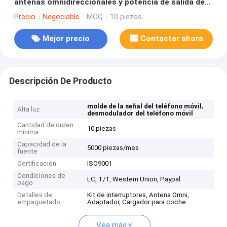
antenas omnidireccionales y potencia de salida de
19W
Precio：Negociable
MOQ：10 piezas
Mejor precio
Contactar ahora
Descripción De Producto
,
molde de la señal del teléfono móvil
Alta luz
desmodulador del teléfono móvil
Cantidad de orden
10 piezas
mínima
Capacidad de la
5000 piezas/mes
fuente
Certificación
ISO9001
Condiciones de
LC, T/T, Western Union, Paypal
pago
Detalles de
Kit de interruptores, Antena Omni,
empaquetado
Adaptador, Cargador para coche.
Vea más