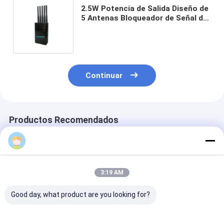
2.5W Potencia de Salida Diseño de
5 Antenas Bloqueador de Señal de
Teléfono Celular con Sistema de
Refrigeración por Ventilador para
Oficinas y Lugares Secretos
Continuar
Productos Recomendados
Jena
3:19 AM
Good day, what product are you looking for?
12 Canales 20W de
12 Bandas 20W
Jammer de señ