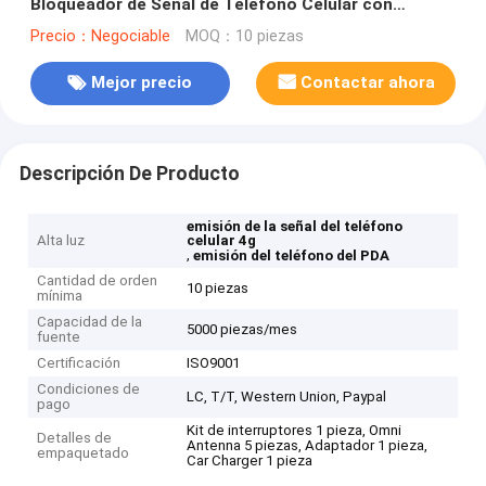
Bloqueador de Señal de Teléfono Celular con
Sistema de Refrigeración por Ventilador para
Precio：Negociable
MOQ：10 piezas
Oficinas y Lugares Secretos
Mejor precio
Contactar ahora
Descripción De Producto
emisión de la señal del teléfono
Alta luz
celular 4g
,
emisión del teléfono del PDA
Cantidad de orden
10 piezas
mínima
Capacidad de la
5000 piezas/mes
fuente
Certificación
ISO9001
Condiciones de
LC, T/T, Western Union, Paypal
pago
Kit de interruptores 1 pieza, Omni
Detalles de
Antenna 5 piezas, Adaptador 1 pieza,
empaquetado
Car Charger 1 pieza