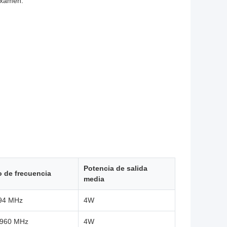
examen.
Potencia de salida
 de frecuencia
media
94 MHz
4W
 960 MHz
4W