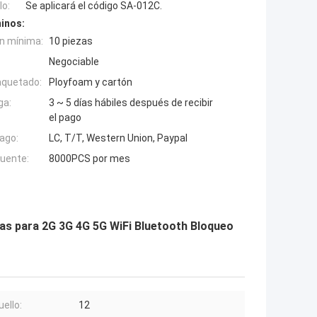
o:
Se aplicará el código SA-012C.
inos:
n mínima:
10 piezas
Negociable
aquetado:
Ployfoam y cartón
ga:
3 ~ 5 días hábiles después de recibir
el pago
ago:
LC, T/T, Western Union, Paypal
fuente:
8000PCS por mes
das para 2G 3G 4G 5G WiFi Bluetooth Bloqueo
uello:
12