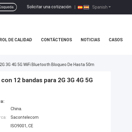
Solicitar una cotización
|
Spanish
úsqueda
OL DE CALIDAD
CONTÁCTENOS
NOTICIAS
CASOS
 2G 3G 4G 5G WiFi Bluetooth Bloqueo De Hasta 50m
W con 12 bandas para 2G 3G 4G 5G
to:
China.
rca:
Sacontelecom
ISO9001, CE