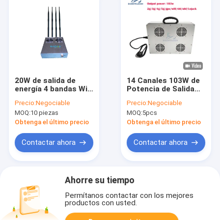
20W de salida de
14 Canales 103W de
energía 4 bandas Wi-
Potencia de Salida
Fi Jammer de señal
Bloqueador de Señal
Precio:
Negociable
Precio:
Negociable
con 50m de rango de
de Teléfono Móvil
MOQ:
10 piezas
MOQ:
5pcs
interferencia
con un Alcance de
Hasta 80m
Obtenga el último precio
Obtenga el último precio
Bloqueador de Señal
Inalámbrica
Contactar ahora
Contactar ahora
Ahorre su tiempo
Permítanos contactar con los mejores
productos con usted.