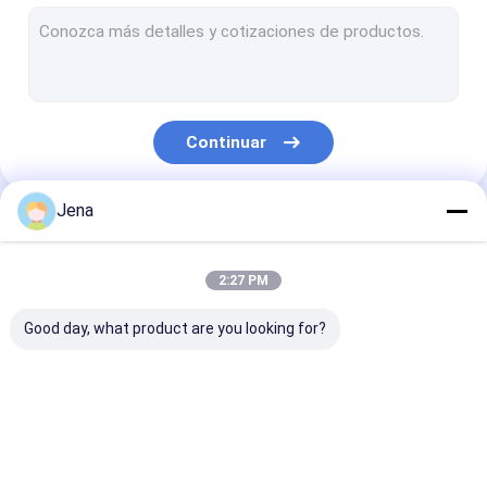
módulo de interferencia anti-drones
detector anti drones
Bloqueador de señal de drones
Continuar
Emisión de la señal de Wifi
Emisión portátil de la señal
Jena
Nuestras Categorías
Emisiones del teléfono de la celda de prisión
2:27 PM
El teléfono móvil GPS jammer
Good day, what product are you looking for?
emisión de la señal del poder más elevado
Emisión montada vehículo
Emisión de la señal
Emisión de la señal
módulo de
Emisión de Manpack
del teléfono móvil
del teléfono celular
interferencia a
drones