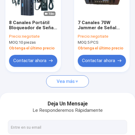
Espectáculo de RV
Sobre nosotros
8 Canales Portátil
7 Canales 70W
Bloqueador de Señal
Jammer de Señal
Visita a la fábrica
con Batería de
Inalámbrica con
Precio:
negotiate
Precio:
negotiate
4000mAH y Alcance
Rango de 5-30m para
MOQ:
10 piezas
MOQ:
5 PCS
de 20m Bloqueador
Eventos Seguros
Control de calidad
de Señal GPS WiFi
Obtenga el último precio
Obtenga el último precio
Teléfono Móvil
Contáctenos
Contactar ahora
Contactar ahora
Noticias
Vea más
Casos
Deja Un Mensaje
Le Responderemos Rápidamente
Emisión de la señal del teléfono móvil
Emisión de la señal del teléfono celular