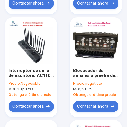
GPS WiFi VHF UHF
Contactar ahora
Contactar ahora
Interruptor de señal
Bloqueador de
de escritorio AC110V
señales a prueba de
48W con 12 bandas
agua de 10 canales
Precio:
Negociable
Precio:
negotiate
para 2G 3G 4G 5G
MOQ:
10 piezas
MOQ:
3 PCS
WiFi Bluetooth
Bloqueo de hasta
Obtenga el último precio
Obtenga el último precio
50m
Contactar ahora
Contactar ahora