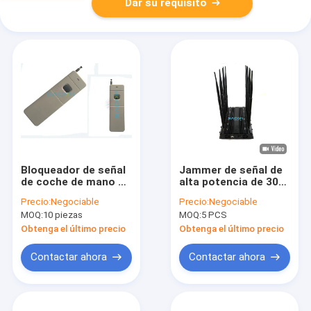
Dar su requisito
Bloqueador de señal
Jammer de señal de
de coche de mano de
alta potencia de 30W
distancia 434mhz
y 12 bandas con
Precio:
Negociable
Precio:
Negociable
frecuencia peso
alcance de 50m para
MOQ:
10 piezas
MOQ:
5 PCS
ligero tamaño
bloqueo de señales
compacto
inalámbricas y de
Obtenga el último precio
Obtenga el último precio
teléfonos móviles
Contactar ahora
Contactar ahora