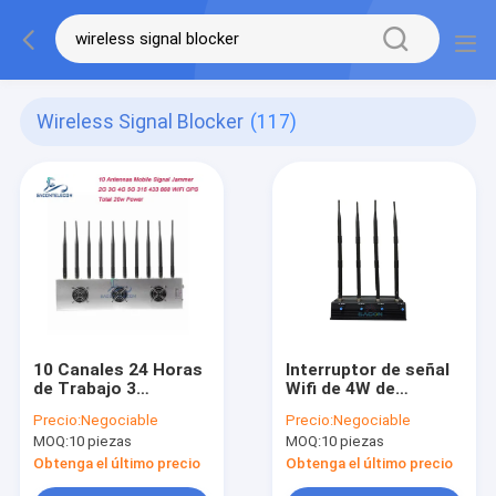
Wireless Signal Blocker
(117)
10 Canales 24 Horas
Interruptor de señal
de Trabajo 3
Wifi de 4W de
Ventiladores de
potencia con alcance
Precio:
Negociable
Precio:
Negociable
Refrigeración
de 10-30m y tiempo
MOQ:
10 piezas
MOQ:
10 piezas
Jammer de Señal
de trabajo de 24
Inalámbrica
horas Bloqueador de
Obtenga el último precio
Obtenga el último precio
Bloqueador para 5G
señal móvil