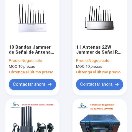
10 Bandas Jammer
11 Antenas 22W
de Señal de Antena
Jammer de Señal RF
de Alta Ganancia con
de Alta Potencia con
Precio:
Negociable
Precio:
Negociable
Potencia de Salida de
Rango de Bloqueo de
MOQ:
10 piezas
MOQ:
10 piezas
2W para Uso Escolar
25m para Escuela y
y de Oficina
Sala de Conferencias
Obtenga el último precio
Obtenga el último precio
Contactar ahora
Contactar ahora
Inicio
Productos
Los vídeos