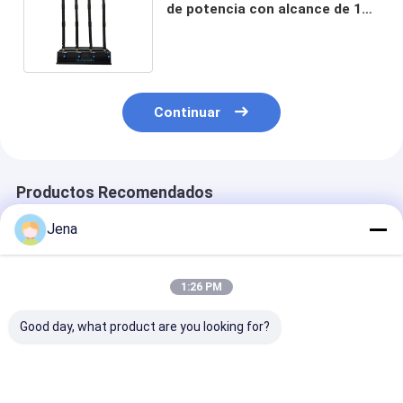
de potencia con alcance de 10-
30m y tiempo de trabajo de 24
horas Bloqueador de señal
móvil
Continuar
Productos Recomendados
Jena
1:26 PM
Good day, what product are you looking for?
Bloqueador de
Interruptor de señal
14 bandas de e
interferencia de
Wifi de alta potencia
de salida de 3
señal WiFi portátil
de 90W con 6 bandas
Jammer de tel