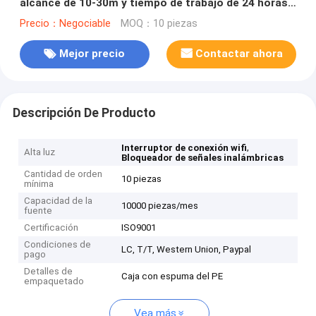
alcance de 10-30m y tiempo de trabajo de 24 horas
Bloqueador de señal móvil
Precio：Negociable
MOQ：10 piezas
Mejor precio
Contactar ahora
Descripción De Producto
,
Interruptor de conexión wifi
Alta luz
Bloqueador de señales inalámbricas
Cantidad de orden
10 piezas
mínima
Capacidad de la
10000 piezas/mes
fuente
Certificación
ISO9001
Condiciones de
LC, T/T, Western Union, Paypal
pago
Detalles de
Caja con espuma del PE
empaquetado
Vea más